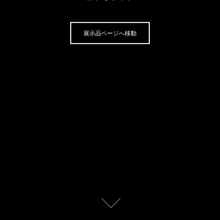
展示品ページへ移動
本
文