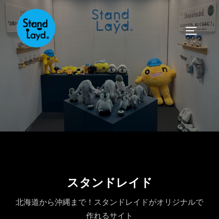
コ
ン
サイドバ
テ
ン
ツ
へ
ス
キ
ッ
プ
スタンドレイド
北海道から沖縄まで！スタンドレイドがオリジナルで
作れるサイト