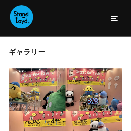
コ
ン
サイドバ
テ
ン
ツ
へ
ギャラリー
ス
キ
ッ
プ